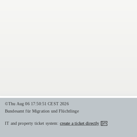
©Thu Aug 06 17:50:51 CEST 2026
Bundesamt für Migration und Flüchtlinge
IT and property ticket system:
create a ticket directly